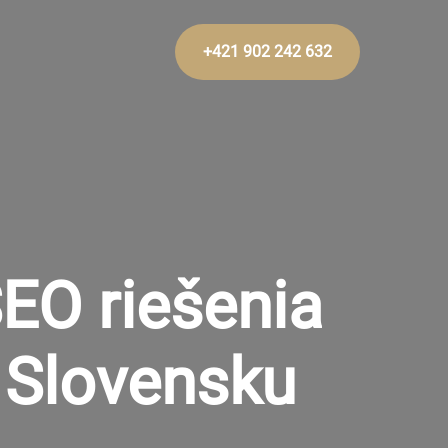
+421 902 242 632
EO riešenia
a Slovensku