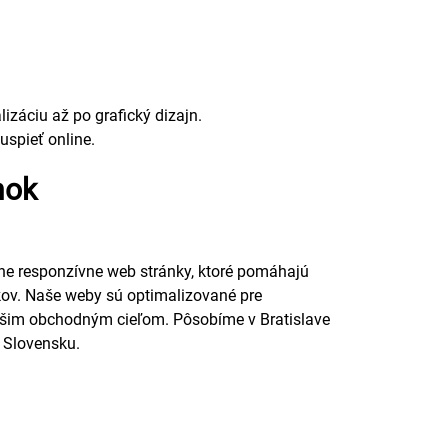
záciu až po grafický dizajn.
uspieť online.
nok
ne responzívne web stránky, ktoré pomáhajú
kov. Naše weby sú optimalizované pre
šim obchodným cieľom. Pôsobíme v Bratislave
m Slovensku.