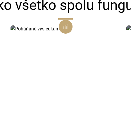
ko všetko spolu fungu
Poháňané výsledkami
Každé rozhodnutie je podložené
dátami a zamerané na viditeľný
výsledok.