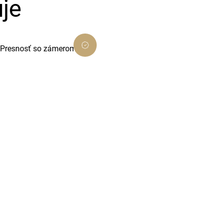
je
Presnosť so zámerom
Dôsledné prevedenie, ktoré presne
ladí s cieľom projektu.