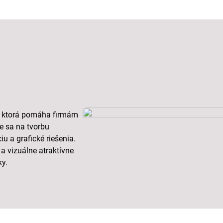
ve, ktorá pomáha firmám
me sa na tvorbu
u a grafické riešenia.
a vizuálne atraktívne
ky.