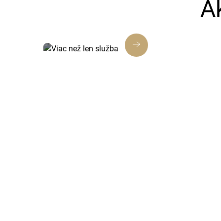
A
Viac než len služba
Každé riešenie je navrhnuté tak, aby
prinášalo skutočnú hodnotu, nielen
splnenie úlohy.