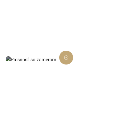
Každé rozhodnutie je podložené dátami a
zamerané na viditeľný výsledok.
Presnosť so zámerom
Dôsledné prevedenie, ktoré presne ladí s
cieľom projektu.