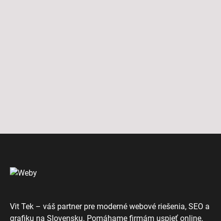
Vit Tek – váš partner pre moderné webové riešenia, SEO a
grafiku na Slovensku. Pomáhame firmám uspieť online.