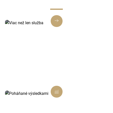
Viac než len služba
Každé riešenie je navrhnuté tak, aby prinášalo
skutočnú hodnotu, nielen splnenie úlohy.
Poháňané výsledkami