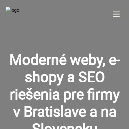
Menu
DOMOV
Moderné weby, e-
O NÁS
shopy a SEO
SLUŽBY
GALÉRIA
riešenia pre firmy
REFERENCIE
v Bratislave a na
KONTAKT